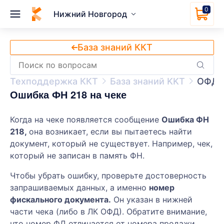
0
Нижний Новгород
База знаний ККТ
Техподдержка ККТ
База знаний KKT
ОФД
Ошибка ФН 218 на чеке
Когда на чеке появляется сообщение
Ошибка ФН
218,
она возникает, если вы пытаетесь найти
документ, который не существует. Например, чек,
который не записан в память ФН.
Чтобы убрать ошибку, проверьте достоверность
запрашиваемых данных, а именно
номер
фискального документа.
Он указан в нижней
части чека (либо в ЛК ОФД). Обратите внимание,
что номер ФД отличается от номера продажи,