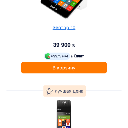
Эвотор 10
39 900
R
≈9975 ₽
4
в
В корзину