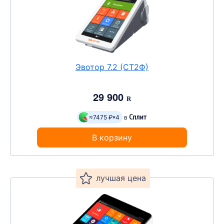
Эвотор 7.2 (СТ2Ф)
29 900
R
≈7475 ₽
4
в
В корзину