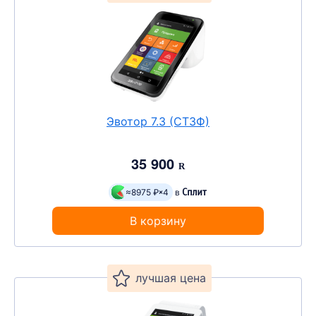
Эвотор 7.3 (СТ3Ф)
35 900
R
≈8975 ₽
4
в
В корзину