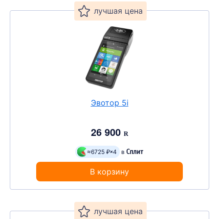
Эвотор 5i
26 900
R
≈6725 ₽
4
в
В корзину