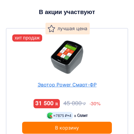
В акции участвуют
хит продаж
Эвотор Power Смарт-ФР
31 500
45 000
-30%
₽
R
≈7875 ₽
4
в
В корзину