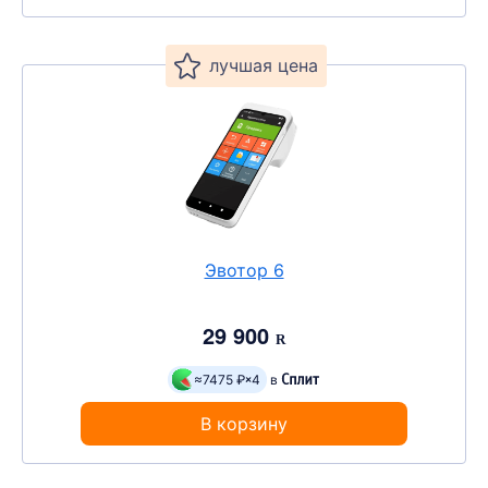
Эвотор 6
29 900
R
≈7475 ₽
4
в
В корзину