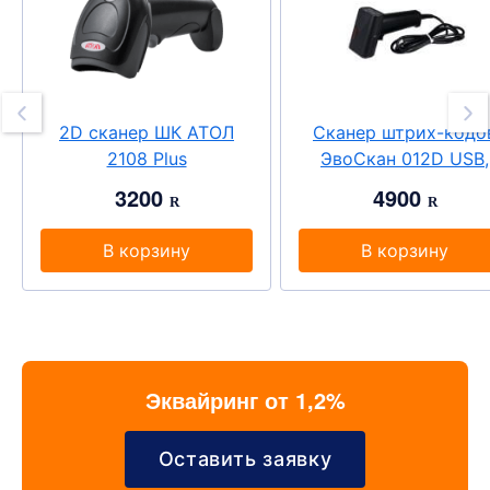
2D сканер ШК АТОЛ
Сканер штрих-кодо
2108 Plus
ЭвоСкан 012D USB,
проводной
3200
4900
R
R
В корзину
В корзину
Эквайринг от 1,2%
Оставить заявку