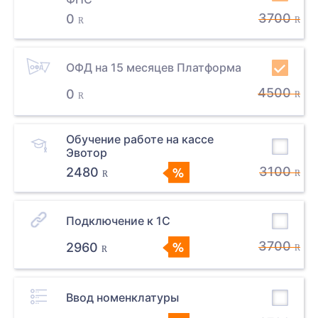
3700
0
R
R
ОФД на 15 месяцев Платформа
4500
0
R
R
Обучение работе на кассе
Эвотор
3100
2480
R
R
Подключение к 1С
3700
2960
R
R
Ввод номенклатуры