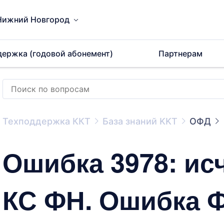
Нижний Новгород
держка (годовой абонемент)
Партнерам
Техподдержка ККТ
База знаний KKT
ОФД
Ошибка 3978: ис
КС ФН. Ошибка 