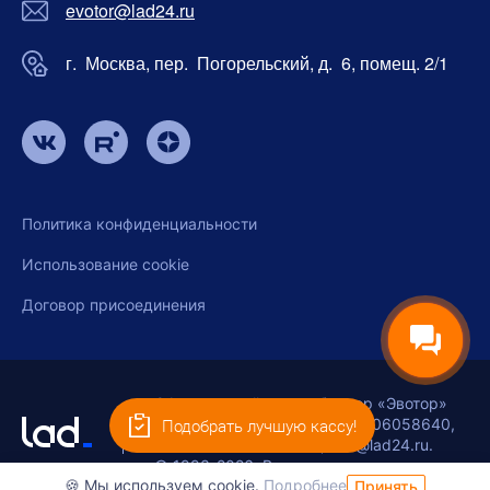
evotor@lad24.ru
г. Москва, пер. Погорельский, д. 6, помещ. 2/1
Политика конфиденциальности
Использование cookie
Договор присоединения
Официальный дистрибьютор «Эвотор»
ООО «ЛАД-КАССЫ», ИНН 9706058640,
Подобрать лучшую кассу!
ОГРН 1257700420295, info@lad24.ru.
© 1993-2026. Все права защищены.
🍪 Мы используем cookie.
Подробнее
Принять