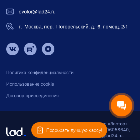
evotor@lad24.ru
г. Москва, пер. Погорельский, д. 6, помещ. 2/1
Политика конфиденциальности
Использование cookie
Договор присоединения
Официальный дистрибьютор «Эвотор»
ООО «ЛАД-КАССЫ», ИНН 9706058640,
Подобрать лучшую кассу!
ОГРН 1257700420295, info@lad24.ru.