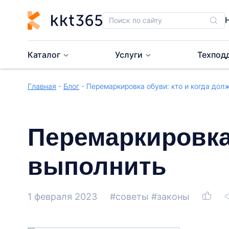
Каталог
Услуги
Техпод
Главная
-
Блог
- Перемаркировка обуви: кто и когда дол
Перемаркировка 
выполнить
1 февраля 2023
#советы
#законы