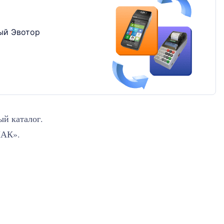
ый Эвотор
ый каталог.
НАК».