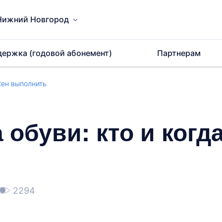
Нижний Новгород
держка (годовой абонемент)
Партнерам
жен выполнить
обуви: кто и когд
2294