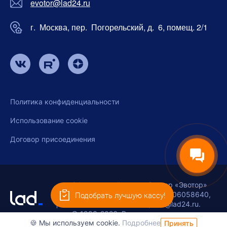
evotor@lad24.ru
г. Москва, пер. Погорельский, д. 6, помещ. 2/1
Политика конфиденциальности
Использование cookie
Договор присоединения
Официальный дистрибьютор «Эвотор»
Подобрать лучшую кассу!
ООО «ЛАД-КАССЫ», ИНН 9706058640,
ОГРН 1257700420295, info@lad24.ru.
© 1993-2026. Все права защищены.
🍪 Мы используем cookie.
Подробнее
Принять