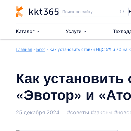
Каталог
Услуги
Техпод
Главная
-
Блог
- Как установить ставки НДС 5% и 7% на к
Как установить 
«Эвотор» и «Ат
25 декабря 2024
#советы
#законы
#ново