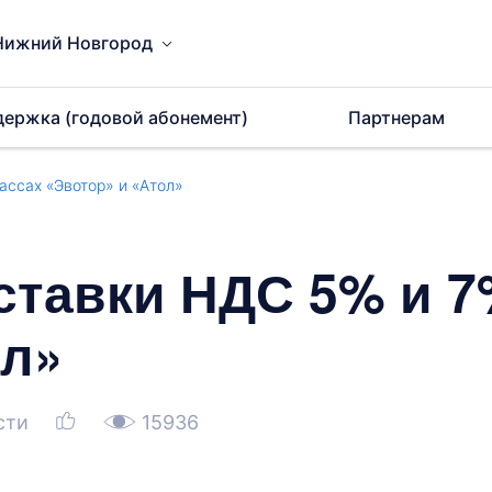
Нижний Новгород
держка (годовой абонемент)
Партнерам
ассах «Эвотор» и «Атол»
ставки НДС 5% и 7
ол»
сти
15936