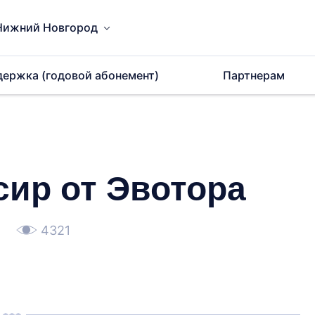
Нижний Новгород
держка (годовой абонемент)
Партнерам
ир от Эвотора
4321