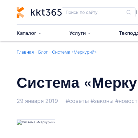
Каталог
Услуги
Техпод
Главная
-
Блог
- Система «Меркурий»
Система «Мерку
29 января 2019
#советы
#законы
#новост