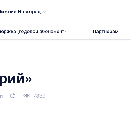
Нижний Новгород
держка (годовой абонемент)
Партнерам
рий»
и
7839