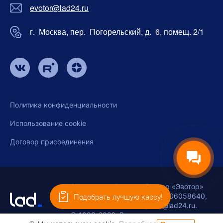
evotor@lad24.ru
г. Москва, пер. Погорельский, д. 6, помещ. 2/1
Политика конфиденциальности
Использование cookie
Договор присоединения
Официальный дистрибьютор «Эвотор»
ООО «ЛАД-КАССЫ», ИНН 9706058640,
Подобрать лучшую кассу!
ОГРН 1257700420295, info@lad24.ru.
© 1993-2026. Все права защищены.