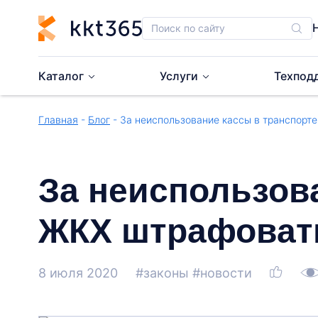
Каталог
Услуги
Техпод
Главная
-
Блог
- За неиспользование кассы в транспорте
За неиспользова
ЖКХ штрафовать
8 июля 2020
#законы
#новости