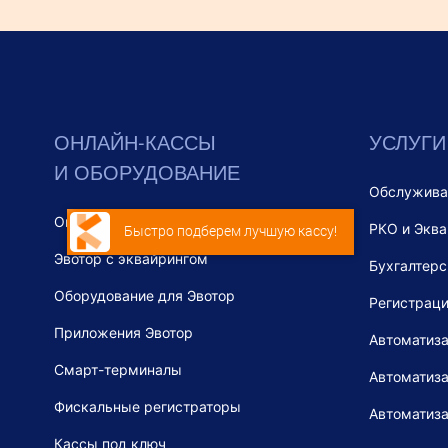
ОНЛАЙН-КАССЫ
УСЛУГИ
И ОБОРУДОВАНИЕ
Обслужива
Онлайн-кассы Эвотор
РКО и Эква
Быстро подберем лучшую кассу!
Эвотор с эквайрингом
Бухгалтерс
Оборудование для Эвотор
Регистраци
Приложения Эвотор
Автоматиза
Смарт-терминалы
Автоматиза
Фискальные регистраторы
Автоматиз
Кассы под ключ