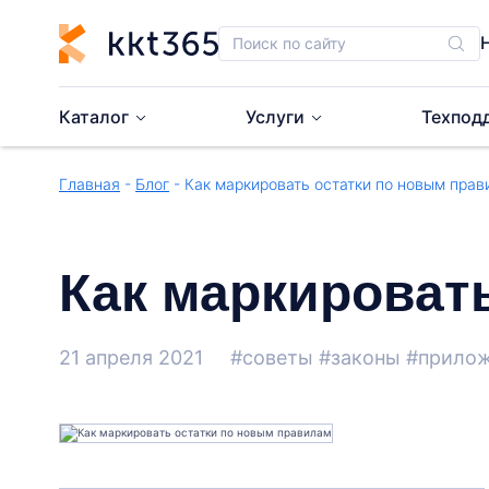
Каталог
Услуги
Техпод
Главная
-
Блог
- Как маркировать остатки по новым прав
Как маркироват
21 апреля 2021
#советы
#законы
#прило