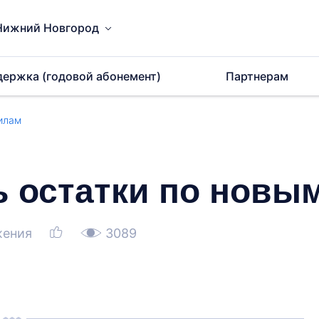
Нижний Новгород
держка (годовой абонемент)
Партнерам
илам
ь остатки по новы
жения
3089