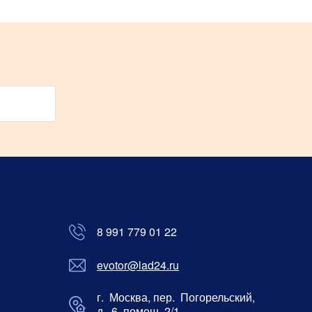
8 991 779 01 22
evotor@lad24.ru
г. Москва, пер. Погорельский,
д. 6, помещ. 2/1